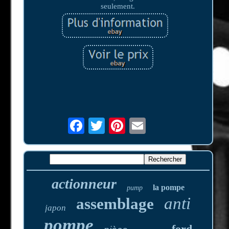
seulement.
actionneur
la pompe
pump
anti
assemblage
japon
pompe
ford