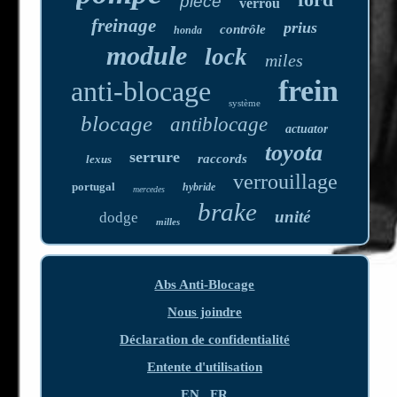
pièce
verrou
freinage
prius
contrôle
honda
module
lock
miles
frein
anti-blocage
système
blocage
antiblocage
actuator
toyota
serrure
raccords
lexus
verrouillage
portugal
hybride
mercedes
brake
unité
dodge
milles
Abs Anti-Blocage
Nous joindre
Déclaration de confidentialité
Entente d'utilisation
EN
FR