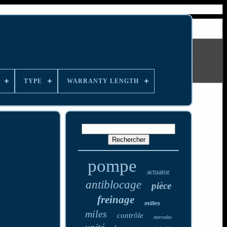
TYPE
WARRANTY LENGTH
pompe
actuator
antiblocage
pièce
freinage
milles
miles
contrôle
mercedes