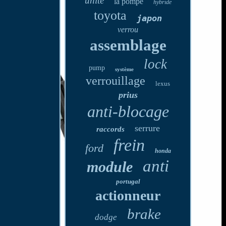
unité
la pompe
hybride
toyota
japon
verrou
assemblage
lock
pump
système
verrouillage
lexus
prius
anti-blocage
serrure
raccords
frein
ford
honda
anti
module
portugal
actionneur
brake
dodge