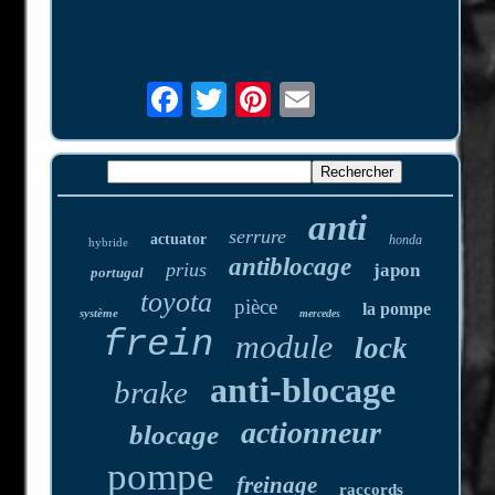
anti
serrure
actuator
honda
hybride
antiblocage
prius
japon
portugal
toyota
pièce
la pompe
système
mercedes
frein
module
lock
anti-blocage
brake
actionneur
blocage
pompe
freinage
raccords