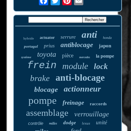
anti
serrure
actuator
honda
hybride
antiblocage
prius
japon
portugal
toyota
pièce
la pompe
système
mercedes
frein
module
lock
anti-blocage
brake
actionneur
blocage
pompe
freinage
raccords
assemblage
verrouillage
unité
dodge
contrôle
milles
lexus
ford
miles