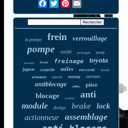
frein
verrouillage
la pompe
pompe
unité
portugal
pump
toyota
freinage
lexus
mercedes
miles
japon
contrôle
raccords
honda
serrure
verrou
actuator
hybride
antiblocage
pièce
milles
anti
blocage
système
module
brake
lock
dodge
assemblage
actionneur