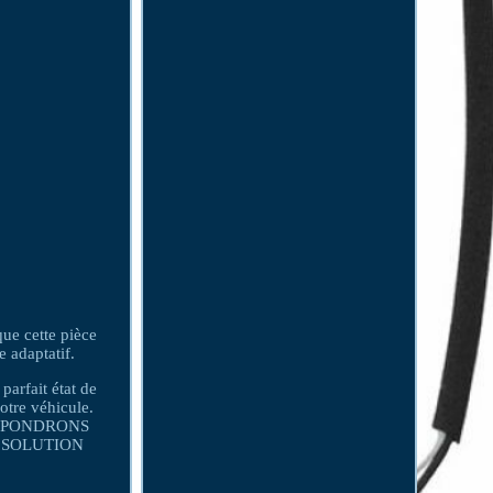
ue cette pièce
 adaptatif.
arfait état de
otre véhicule.
US RÉPONDRONS
NE SOLUTION