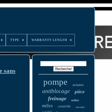
TYPE
WARRANTY LENGTH
e sans
pompe
actuator
antiblocage
pièce
freinage
milles
miles
contrôle
mercedes