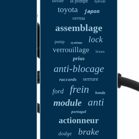
unité
la pompe
hybride
toyota
japon
verrou
assemblage
lock
pump
système
verrouillage
lexus
prius
anti-blocage
serrure
raccords
frein
ford
honda
anti
module
portugal
actionneur
brake
dodge