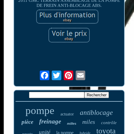
2011 GMC TERRAIN ASSEMBLAGE DE LA POMPE
DE FREIN ANTI-BLOCAGE ABS.
pompe
antiblocage
actuator
freinage
miles
pièce
contrôle
milles
toyota
unité
la pompe
hybride
mercedes