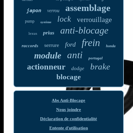
assemblage
japon
verrou
lock
verrouillage
pump
système
anti-blocage
prius
lexus
frein
ford
serrure
raccords
honda
anti
module
portugal
brake
actionneur
dodge
blocage
Abs Anti-Blocage
Nous joindre
Déclaration de confidentialité
Entente d'utilisation