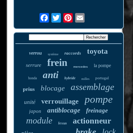
toyota
verrou
raccords
système
frein
serrure
la pompe
mercedes
anti
portugal
honda
hybride
milles
assemblage
blocage
prius
pompe
verrouillage
unité
antiblocage
freinage
japon
module
actionneur
lexus
brake
lock