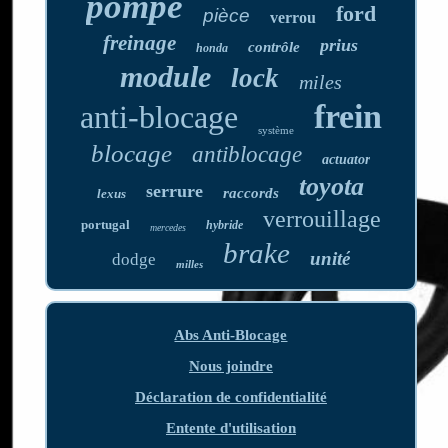
pompe
ford
pièce
verrou
freinage
prius
contrôle
honda
module
lock
miles
frein
anti-blocage
système
blocage
antiblocage
actuator
toyota
serrure
raccords
lexus
verrouillage
portugal
hybride
mercedes
brake
unité
dodge
milles
Abs Anti-Blocage
Nous joindre
Déclaration de confidentialité
Entente d'utilisation