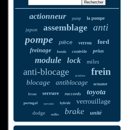
actionneur
la pompe
pump
anti
assemblage
japon
pompe
ford
pièce
verrou
freinage
prius
contrôle
honda
module
lock
miles
frein
anti-blocage
système
blocage
antiblocage
actuator
toyota
serrure
raccords
lexus
verrouillage
portugal
hybride
mercedes
brake
unité
dodge
milles