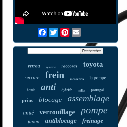
toyota
verrou
raccords
système
frein
serrure
la pompe
mercedes
anti
portugal
honda
hybride
milles
assemblage
blocage
prius
pompe
verrouillage
unité
antiblocage
freinage
japon