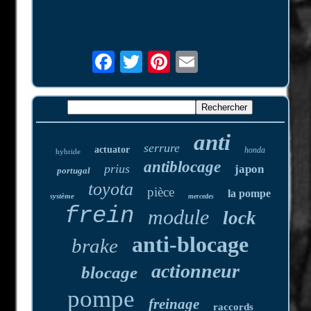
anti
serrure
actuator
honda
hybride
antiblocage
prius
japon
portugal
toyota
pièce
la pompe
système
mercedes
frein
module
lock
anti-blocage
brake
actionneur
blocage
pompe
freinage
raccords