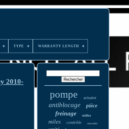
TYPE
WARRANTY LENGTH
ey 2010-
pompe
actuator
antiblocage
pièce
freinage
milles
miles
contrôle
mercedes