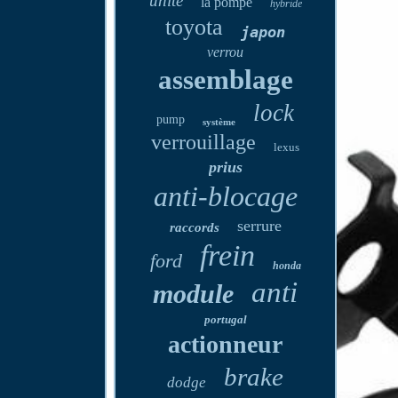
unité
la pompe
hybride
toyota
japon
verrou
assemblage
lock
pump
système
verrouillage
lexus
prius
anti-blocage
serrure
raccords
frein
ford
honda
anti
module
portugal
actionneur
brake
dodge