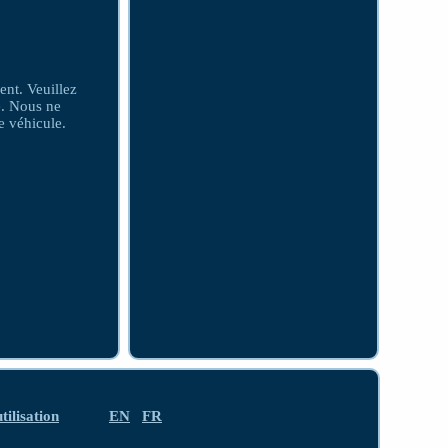
ent. Veuillez
le. Nous ne
e véhicule.
tilisation
EN
FR