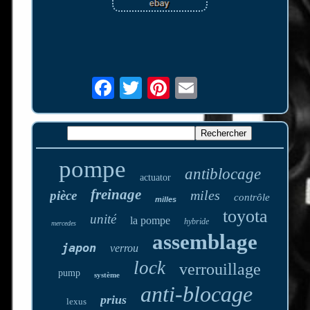
pompe
antiblocage
actuator
freinage
miles
pièce
contrôle
milles
toyota
unité
la pompe
hybride
mercedes
assemblage
japon
verrou
lock
verrouillage
pump
système
anti-blocage
prius
lexus