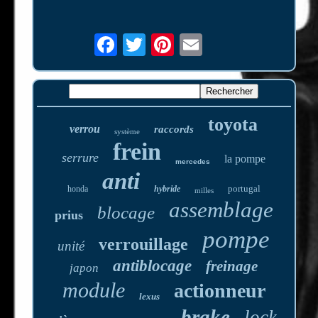
toyota
verrou
raccords
système
frein
serrure
la pompe
mercedes
anti
portugal
honda
hybride
milles
assemblage
blocage
prius
pompe
verrouillage
unité
antiblocage
freinage
japon
module
actionneur
lexus
brake
lock