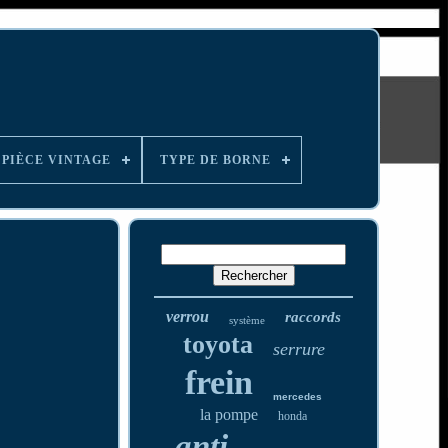
PIÈCE VINTAGE
TYPE DE BORNE
verrou
raccords
système
toyota
serrure
frein
mercedes
la pompe
honda
anti