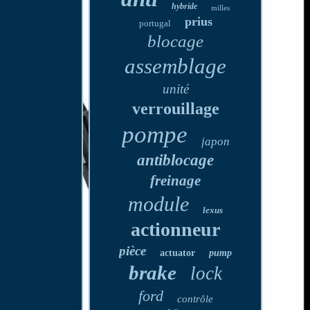
hybride
milles
prius
portugal
blocage
assemblage
unité
verrouillage
pompe
japon
antiblocage
freinage
module
lexus
actionneur
pièce
actuator
pump
brake
lock
ford
contrôle