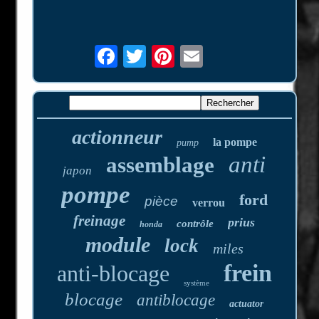
actionneur
la pompe
pump
anti
assemblage
japon
pompe
ford
pièce
verrou
freinage
prius
contrôle
honda
module
lock
miles
frein
anti-blocage
système
blocage
antiblocage
actuator