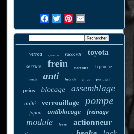
toyota
verrou
raccords
système
frein
serrure
la pompe
mercedes
anti
portugal
honda
hybride
milles
assemblage
blocage
prius
pompe
verrouillage
unité
antiblocage
freinage
japon
module
actionneur
lexus
brake
lock