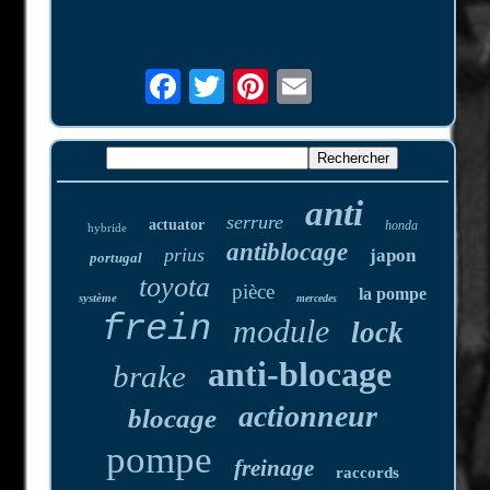
anti
serrure
actuator
honda
hybride
antiblocage
prius
japon
portugal
toyota
pièce
la pompe
système
mercedes
frein
module
lock
anti-blocage
brake
actionneur
blocage
pompe
freinage
raccords