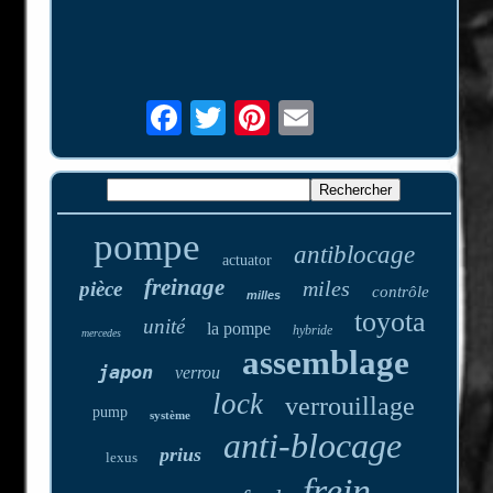
pompe
antiblocage
actuator
freinage
miles
pièce
contrôle
milles
toyota
unité
la pompe
hybride
mercedes
assemblage
japon
verrou
lock
verrouillage
pump
système
anti-blocage
prius
lexus
frein