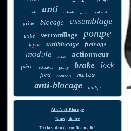
mercedes
anti
portugal
honda
hybride
milles
assemblage
blocage
prius
pompe
verrouillage
unité
antiblocage
freinage
japon
module
actionneur
lexus
brake
lock
pièce
actuator
pump
ford
miles
contrôle
anti-blocage
dodge
Abs Anti-Blocage
Nous joindre
Déclaration de confidentialité