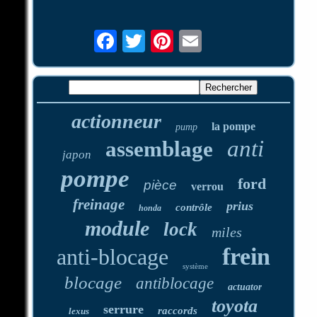
actionneur
la pompe
pump
anti
assemblage
japon
pompe
ford
pièce
verrou
freinage
prius
contrôle
honda
module
lock
miles
frein
anti-blocage
système
blocage
antiblocage
actuator
toyota
serrure
raccords
lexus