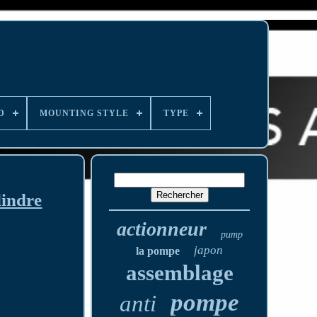
D
MOUNTING STYLE
TYPE
lindre
actionneur
pump
japon
la pompe
assemblage
pompe
anti