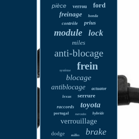
ford
pièce
verrou
freinage
honda
prius
contrôle
module
lock
miles
anti-blocage
frein
système
blocage
antiblocage
actuator
serrure
lexus
toyota
raccords
portugal
hybride
mercedes
verrouillage
brake
dodge
milles