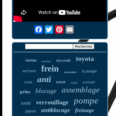
toyota
verrou
raccords
système
frein
serrure
la pompe
mercedes
anti
portugal
honda
hybride
milles
assemblage
blocage
prius
pompe
verrouillage
unité
antiblocage
freinage
japon