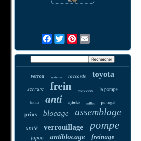
toyota
verrou
raccords
système
frein
serrure
la pompe
mercedes
anti
portugal
honda
hybride
milles
assemblage
blocage
prius
pompe
verrouillage
unité
antiblocage
freinage
japon