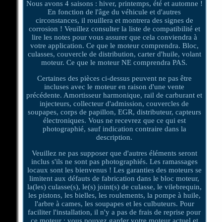
Nous avons 4 saisons : hiver, printemps, été et automne !
En fonction de l'âge du véhicule et d'autres
circonstances, il rouillera et montrera des signes de
corrosion ! Veuillez consulter la liste de compatibilité et
lire les notes pour vous assurer que cela conviendra à
votre application. Ce que le moteur comprendra. Bloc,
culasses, couvercle de distribution, carter d'huile, volant
moteur. Ce que le moteur NE comprendra PAS.
Certaines des pièces ci-dessus peuvent ne pas être
incluses avec le moteur en raison d'une vente
précédente. Amortisseur harmonique, rail de carburant et
injecteurs, collecteur d'admission, couvercles de
soupapes, corps de papillon, EGR, distributeur, capteurs
électroniques. Vous ne recevrez que ce qui est
photographié, sauf indication contraire dans la
description.
Veuillez ne pas supposer que d'autres éléments seront
inclus s'ils ne sont pas photographiés. Les ramassages
locaux sont les bienvenus ! Les garanties des moteurs se
limitent aux défauts de fabrication dans le bloc moteur,
la(les) culasse(s), le(s) joint(s) de culasse, le vilebrequin,
les pistons, les bielles, les roulements, la pompe à huile,
l'arbre à cames, les soupapes et les culbuteurs. Pour
faciliter l'installation, il n'y a pas de frais de reprise pour
ce moteur : vous pouvez garder votre moteur actuel et