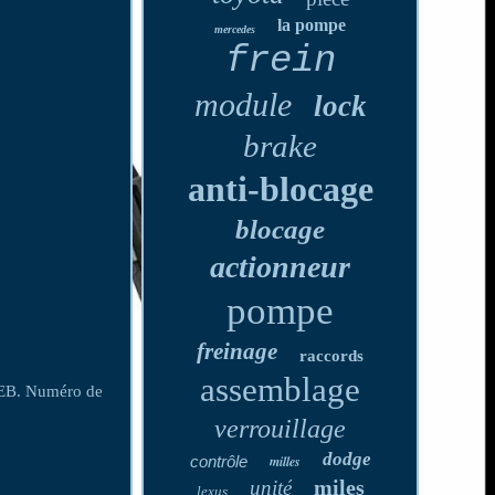
la pompe
mercedes
frein
module
lock
brake
anti-blocage
blocage
actionneur
pompe
freinage
raccords
assemblage
7EB. Numéro de
verrouillage
dodge
contrôle
milles
miles
unité
lexus