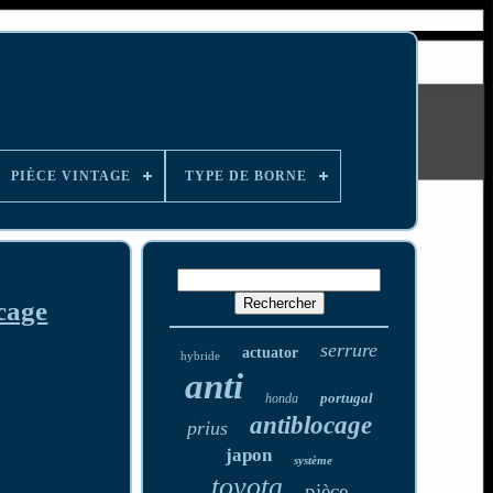
PIÈCE VINTAGE
TYPE DE BORNE
cage
serrure
actuator
hybride
anti
portugal
honda
antiblocage
prius
japon
système
toyota
pièce