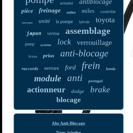
antiblocage
actuator
freinage
miles
pièce
contrôle
milles
toyota
unité
la pompe
hybride
mercedes
assemblage
japon
verrou
lock
verrouillage
pump
système
anti-blocage
prius
lexus
frein
ford
serrure
raccords
honda
anti
module
portugal
brake
actionneur
dodge
blocage
Abs Anti-Blocage
Nous joindre