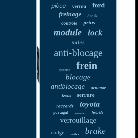
ford
pièce
verrou
freinage
honda
prius
contrôle
module
lock
miles
anti-blocage
frein
système
blocage
antiblocage
actuator
serrure
lexus
toyota
raccords
portugal
hybride
mercedes
verrouillage
brake
dodge
milles