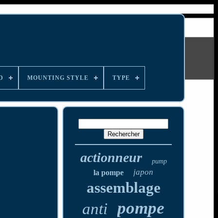
D
MOUNTING STYLE
TYPE
actionneur
pump
japon
la pompe
assemblage
pompe
anti