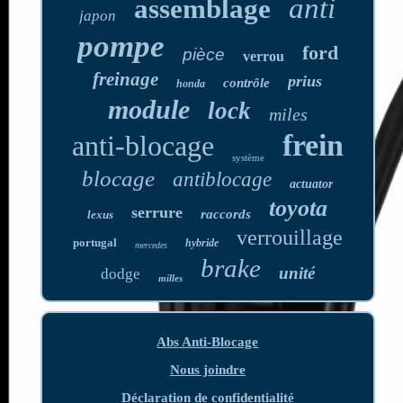
anti
assemblage
japon
pompe
ford
pièce
verrou
freinage
prius
contrôle
honda
module
lock
miles
frein
anti-blocage
système
blocage
antiblocage
actuator
toyota
serrure
raccords
lexus
verrouillage
portugal
hybride
mercedes
brake
unité
dodge
milles
Abs Anti-Blocage
Nous joindre
Déclaration de confidentialité