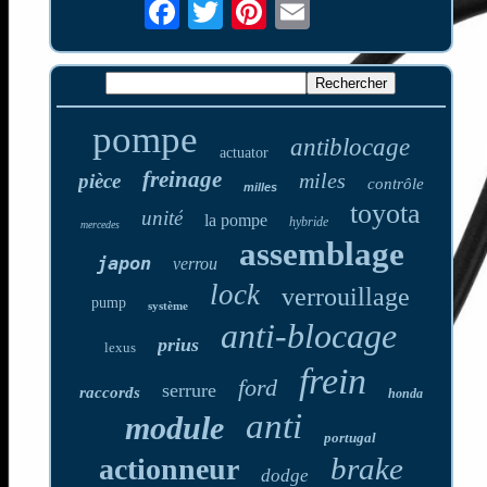
pompe
antiblocage
actuator
freinage
miles
pièce
contrôle
milles
toyota
unité
la pompe
hybride
mercedes
assemblage
japon
verrou
lock
verrouillage
pump
système
anti-blocage
prius
lexus
frein
ford
serrure
raccords
honda
anti
module
portugal
brake
actionneur
dodge